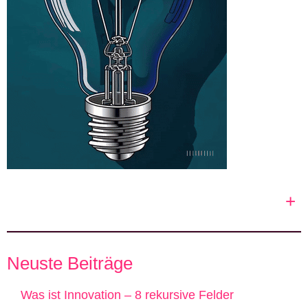
+
Neuste Beiträge
Was ist Innovation – 8 rekursive Felder