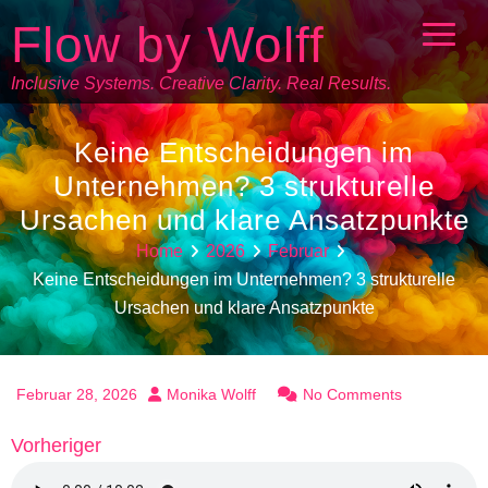
Flow by Wolff
Inclusive Systems. Creative Clarity. Real Results.
Keine Entscheidungen im
Unternehmen? 3 strukturelle
Ursachen und klare Ansatzpunkte
Home
2026
Februar
Keine Entscheidungen im Unternehmen? 3 strukturelle
Ursachen und klare Ansatzpunkte
Februar 28, 2026
Monika Wolff
No Comments
Vorheriger