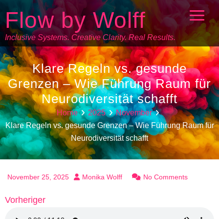
Flow by Wolff
Inclusive Systems. Creative Clarity. Real Results.
Klare Regeln vs. gesunde
Grenzen – Wie Führung Raum für
Neurodiversität schafft
Home
2025
November
Klare Regeln vs. gesunde Grenzen – Wie Führung Raum für
Neurodiversität schafft
November 25, 2025
Monika Wolff
No Comments
Vorheriger