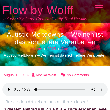
Flow by Wolff
Inclusive Systems. Creative Clarity. Real Results.
Autistic Meltdowns – Weinen ist
das schnellere Verarbeiten
Home
2025
August
Autistic Meltdowns – Weinen ist das schnellere Verarbeiten
August 12, 2025
Monika Wolff
No Comments
Höre dir den Artikel an, anstatt ihn zu lesen!
In diesem Beitrag will ich auf 3 Punkte eingehen: Wie